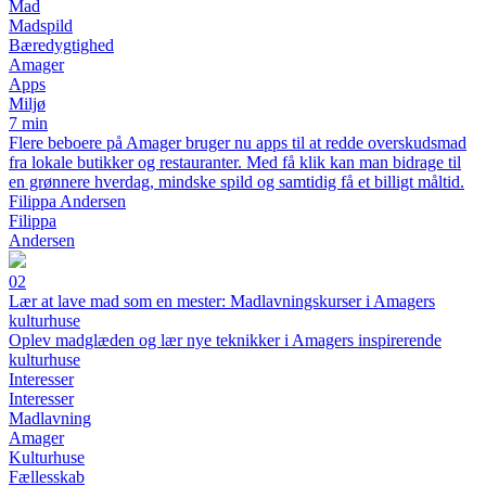
Mad
Madspild
Bæredygtighed
Amager
Apps
Miljø
7 min
Flere beboere på Amager bruger nu apps til at redde overskudsmad
fra lokale butikker og restauranter. Med få klik kan man bidrage til
en grønnere hverdag, mindske spild og samtidig få et billigt måltid.
Filippa Andersen
Filippa
Andersen
02
Lær at lave mad som en mester: Madlavningskurser i Amagers
kulturhuse
Oplev madglæden og lær nye teknikker i Amagers inspirerende
kulturhuse
Interesser
Interesser
Madlavning
Amager
Kulturhuse
Fællesskab