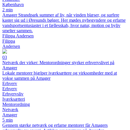
København
2 min
Amager Strandpark summer af liv, når vinden blæser, og surfere
kaster sig ud i Øresunds bølger. Her mødes nybegyndere og erfarne
vandsportsentusiaster i et fællesskab, hvor natur, motion og byliv
smelter sammen.
Filippa Andersen
Filippa
Andersen
03
Netværk der virker: Mentorordninger styrker erhvervslivet på
Amager
Lokale mentorer hjælper iværksættere og virksomheder med at
vokse sammen på Amager
Erhverv
Erhverv
Erhvervsliv
Iværksætteri
Mentorordning
Netværk
Amager
5 min
Gennem stærke netværk og erfarne mentorer får Amagers