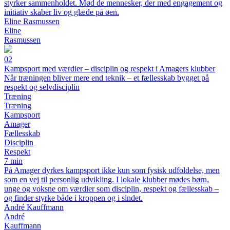
styrker sammenholdet. Mød de mennesker, der med engagement og
initiativ skaber liv og glæde på øen.
Eline Rasmussen
Eline
Rasmussen
02
Kampsport med værdier – disciplin og respekt i Amagers klubber
Når træningen bliver mere end teknik – et fællesskab bygget på
respekt og selvdisciplin
Træning
Træning
Kampsport
Amager
Fællesskab
Disciplin
Respekt
7 min
På Amager dyrkes kampsport ikke kun som fysisk udfoldelse, men
som en vej til personlig udvikling. I lokale klubber mødes børn,
unge og voksne om værdier som disciplin, respekt og fællesskab –
og finder styrke både i kroppen og i sindet.
André Kauffmann
André
Kauffmann