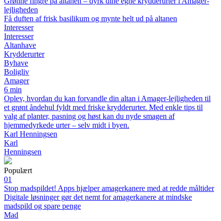
Grønne fingre på altanen – dyrk dine egne krydderurter i Amager-
lejligheden
Få duften af frisk basilikum og mynte helt ud på altanen
Interesser
Interesser
Altanhave
Krydderurter
Byhave
Boligliv
Amager
6 min
Oplev, hvordan du kan forvandle din altan i Amager-lejligheden til
et grønt åndehul fyldt med friske krydderurter. Med enkle tips til
valg af planter, pasning og høst kan du nyde smagen af
hjemmedyrkede urter – selv midt i byen.
Karl Henningsen
Karl
Henningsen
Populært
01
Stop madspildet! Apps hjælper amagerkanere med at redde måltider
Digitale løsninger gør det nemt for amagerkanere at mindske
madspild og spare penge
Mad