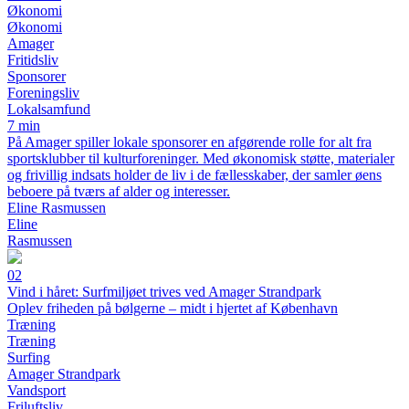
Økonomi
Økonomi
Amager
Fritidsliv
Sponsorer
Foreningsliv
Lokalsamfund
7 min
På Amager spiller lokale sponsorer en afgørende rolle for alt fra
sportsklubber til kulturforeninger. Med økonomisk støtte, materialer
og frivillig indsats holder de liv i de fællesskaber, der samler øens
beboere på tværs af alder og interesser.
Eline Rasmussen
Eline
Rasmussen
02
Vind i håret: Surfmiljøet trives ved Amager Strandpark
Oplev friheden på bølgerne – midt i hjertet af København
Træning
Træning
Surfing
Amager Strandpark
Vandsport
Friluftsliv