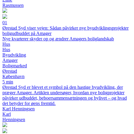
Rasmussen
01
Ørestad Syd viser vejen: Sådan påvirker nye byudviklingsprojekter
boligudbuddet på Amager
Nye kvarterer skyder op og ændrer Amagers boliglandskab
Hus
Hus
Byudvikling
Amager
Boligmarked
Ørestad
København
5 min
Ørestad Syd er blevet et symbol på den hastige byudvikling, der
præger Amager. Artiklen undersøger, hvordan nye boligprojekter
påvirker udbuddet, beboersammensætningen og bylivet – og hvad
det betyder for øens fremtid.
Karl Henningsen
Karl
Henningsen