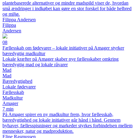
plantebaserede alternativer og mindre madspild viser de, hvordan
små ændringer i indkøbet kan gøre en stor forskel for både helbred
og miljø.
Filippa Andersen
Filippa
Andersen
08
Fællesskab om fødevarer – lokale initiativer på Amager styrker
bæredygtig madkultur
Lokale kræfter på Amager skaber nye fællesskaber omkring
bæredygtig mad og lokale råvarer
Mad
Mad
Bæredygtighed
Lokale fødevarer
Fællesskab
Madkultur
Amager
7 min
På Amager spirer en ny madkultur frem, hvor fællesskab,
bæredygtighed og lokale initiativer går hånd i hånd. Gennem
byhaver, fællesspisninger og markeder styrkes forbindelsen mellem
mennesker, natur og madproduktion.
Eline Rasmussen