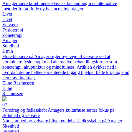
Amagerboere kombinerer klassisk behandling med alternative
metoder for at finde ny balance i hverdagen
Livet
Livet
Velvære
Fysioterapi
Zoneterapi
Amager
Sundhed
2 min
Flere beboere på Amager søger nye veje til velvære ved at
kombinere fysioterapi med alternative behandlingsformer som
zoneterapi, akupunktur og mindfulness. Artiklen dykker ned i,
hvordan denne helhedsorienterede tilgang hjælper både krop og sind
i en travl hverdag.
Eline Rasmussen
Eline
Rasmussen
07
Foredrag og fællesskab: Amagers kulturhuse sætter fokus på
skønhed og velvære
Når skønhed og velvære bliver en del af fællesskabet på Amager
Skønhed
Skønhed