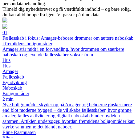
persondatabehandling.
Tilmeld dig nyhedsbrevet og få værdifuldt indhold – og bare rolig,
du kan altid hoppe fra igen. Vi passer på dine data.
01
Fællesskab i fokus: Amager-beboere drømmer om tættere naboskab
i fremtidens boligområder
Amager står midt i en forvandling, hvor drømmen om stærkere
naboskab og levende fællesskaber vokser frem.
Hus
Hus
Amager
Fællesskab
Byudvikling
Naboskab
Boligområder
2 min
Nye boligområder skyder op på Amager, og beboerne ønsker mere
end blot moderne byggeri – de vil skabe fællesskaber, hvor grønne
arealer, fælles aktiviteter og digitalt naboskab binder bydelen
sammen. Artiklen undersøger, hvordan fremtidens boligområder kan
styrke sammenholdet blandt naboer.
Eline Rasmussen
Eline