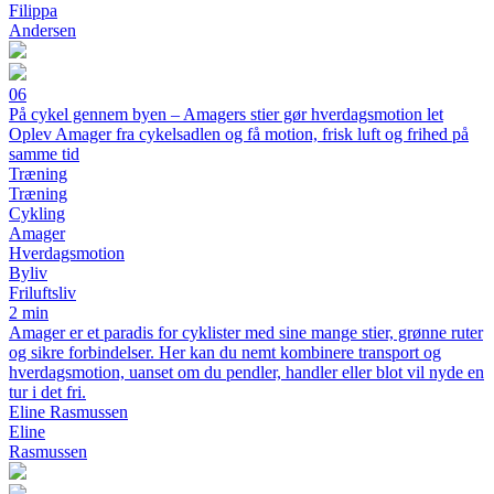
Filippa
Andersen
06
På cykel gennem byen – Amagers stier gør hverdagsmotion let
Oplev Amager fra cykelsadlen og få motion, frisk luft og frihed på
samme tid
Træning
Træning
Cykling
Amager
Hverdagsmotion
Byliv
Friluftsliv
2 min
Amager er et paradis for cyklister med sine mange stier, grønne ruter
og sikre forbindelser. Her kan du nemt kombinere transport og
hverdagsmotion, uanset om du pendler, handler eller blot vil nyde en
tur i det fri.
Eline Rasmussen
Eline
Rasmussen