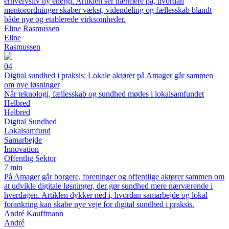
erhvervsliv ny energi. Artiklen ser nærmere på, hvordan
mentorordninger skaber vækst, videndeling og fællesskab blandt
både nye og etablerede virksomheder.
Eline Rasmussen
Eline
Rasmussen
04
Digital sundhed i praksis: Lokale aktører på Amager går sammen
om nye løsninger
Når teknologi, fællesskab og sundhed mødes i lokalsamfundet
Helbred
Helbred
Digital Sundhed
Lokalsamfund
Samarbejde
Innovation
Offentlig Sektor
7 min
På Amager går borgere, foreninger og offentlige aktører sammen om
at udvikle digitale løsninger, der gør sundhed mere nærværende i
hverdagen. Artiklen dykker ned i, hvordan samarbejde og lokal
forankring kan skabe nye veje for digital sundhed i praksis.
André Kauffmann
André