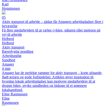
Karl
Henningsen
05
Aktiv transport til arbejde – sådan får Amagers arbejdspladser flere i
bevægelse
Få flere medarbejdere til at vælge cyklen, gåturen eller metroen på
vej til arbejde
Helbred
Helbred
Aktiv transport
Bæredygtig pendling
Arbejdsmiljø
Sundhed
Amager
4 min
Amager har de perfekte rammer for aktiv transport – korte afstande,
fladt terræn og gode forbindelser. Artiklen giver inspiration til,
hvordan lokale arbejdspladser kan motivere medarbejdere til at
droppe bilen, styrke sundheden og bidrage til et grønnere
lokalsamfund.
Eline Rasmussen
Eline
Rasmussen