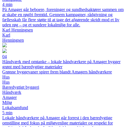
4 min
På Amager går beboere, foreninger og sundhedsaktører sammen om
at skabe en røgfri fremtid. Gennem kampagner, rådgivning og
fællesskab får flere støtte til at tage det afgørende skridt mod et liv
uden røg – og et sundere lokalmiljø for alle.
Karl Henningsen
Karl
Henningsen
04
Håndværk med omtanke – lokale håndværkere på Amager bygger
grønt med bæredygtige materialer
Grønne byggevaner spirer frem blandt Amagers håndværkere
Hus
Hus
Bæredygtigt byggeri
Håndværk
Amager
Miljø
Lokalsamfund
5 min
Lokale håndværkere på Amager går forrest i den bæredygtige
omstilling med fokus på miljøvenlige materialer og respekt for