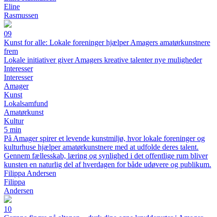
Eline
Rasmussen
09
Kunst for alle: Lokale foreninger hjælper Amagers amatørkunstnere
frem
Lokale initiativer giver Amagers kreative talenter nye muligheder
Interesser
Interesser
Amager
Kunst
Lokalsamfund
Amatørkunst
Kultur
5 min
På Amager spirer et levende kunstmiljø, hvor lokale foreninger og
kulturhuse hjælper amatørkunstnere med at udfolde deres talent.
Gennem fællesskab, læring og synlighed i det offentlige rum bliver
kunsten en naturlig del af hverdagen for både udøvere og publikum.
Filippa Andersen
Filippa
Andersen
10