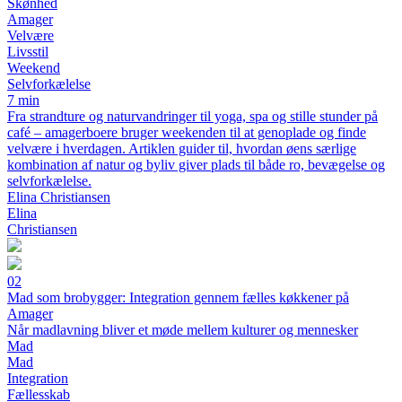
Skønhed
Amager
Velvære
Livsstil
Weekend
Selvforkælelse
7 min
Fra strandture og naturvandringer til yoga, spa og stille stunder på
café – amagerboere bruger weekenden til at genoplade og finde
velvære i hverdagen. Artiklen guider til, hvordan øens særlige
kombination af natur og byliv giver plads til både ro, bevægelse og
selvforkælelse.
Elina Christiansen
Elina
Christiansen
02
Mad som brobygger: Integration gennem fælles køkkener på
Amager
Når madlavning bliver et møde mellem kulturer og mennesker
Mad
Mad
Integration
Fællesskab