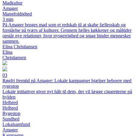
Madkultur
Amager
Mangfoldighed
3 min
På Amager bruges mad som et redskab til at skabe fællesskab og
forståelse på tværs af kulturer. Gennem fælles køkkener og måltider
opstår nye relationer, hvor nysgerrighed og smag binder mennesker
sammen.
Elina Christiansen
Elina
Christiansen
03
Røgfri fremtid på Amager: Lokale kampagner hjælper beboere med
rygestop
Lokale initiativer giver nyt håb til dem, der vil lægge cigaretterne på
hylden
Helbred
Helbred
Rygestop
Sundhed
Lokalsamfund
Amager
Kampagne