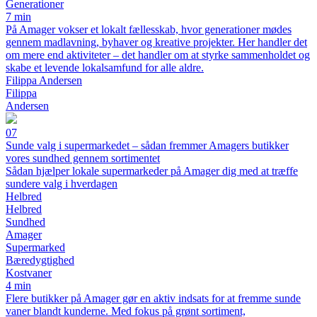
Generationer
7 min
På Amager vokser et lokalt fællesskab, hvor generationer mødes
gennem madlavning, byhaver og kreative projekter. Her handler det
om mere end aktiviteter – det handler om at styrke sammenholdet og
skabe et levende lokalsamfund for alle aldre.
Filippa Andersen
Filippa
Andersen
07
Sunde valg i supermarkedet – sådan fremmer Amagers butikker
vores sundhed gennem sortimentet
Sådan hjælper lokale supermarkeder på Amager dig med at træffe
sundere valg i hverdagen
Helbred
Helbred
Sundhed
Amager
Supermarked
Bæredygtighed
Kostvaner
4 min
Flere butikker på Amager gør en aktiv indsats for at fremme sunde
vaner blandt kunderne. Med fokus på grønt sortiment,