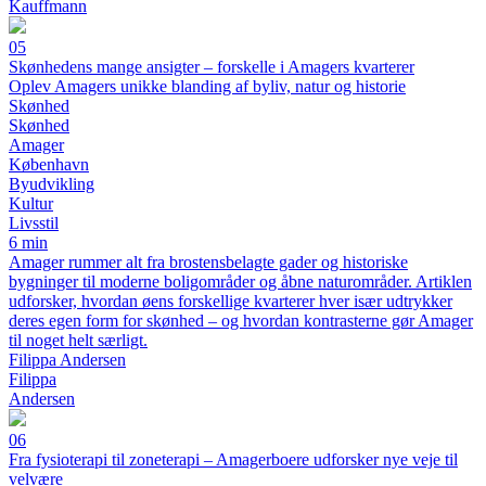
Kauffmann
05
Skønhedens mange ansigter – forskelle i Amagers kvarterer
Oplev Amagers unikke blanding af byliv, natur og historie
Skønhed
Skønhed
Amager
København
Byudvikling
Kultur
Livsstil
6 min
Amager rummer alt fra brostensbelagte gader og historiske
bygninger til moderne boligområder og åbne naturområder. Artiklen
udforsker, hvordan øens forskellige kvarterer hver især udtrykker
deres egen form for skønhed – og hvordan kontrasterne gør Amager
til noget helt særligt.
Filippa Andersen
Filippa
Andersen
06
Fra fysioterapi til zoneterapi – Amagerboere udforsker nye veje til
velvære