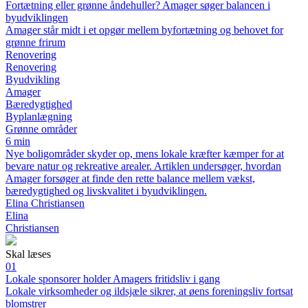
Fortætning eller grønne åndehuller? Amager søger balancen i
byudviklingen
Amager står midt i et opgør mellem byfortætning og behovet for
grønne frirum
Renovering
Renovering
Byudvikling
Amager
Bæredygtighed
Byplanlægning
Grønne områder
6 min
Nye boligområder skyder op, mens lokale kræfter kæmper for at
bevare natur og rekreative arealer. Artiklen undersøger, hvordan
Amager forsøger at finde den rette balance mellem vækst,
bæredygtighed og livskvalitet i byudviklingen.
Elina Christiansen
Elina
Christiansen
Skal læses
01
Lokale sponsorer holder Amagers fritidsliv i gang
Lokale virksomheder og ildsjæle sikrer, at øens foreningsliv fortsat
blomstrer