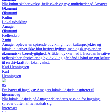
Når kultur skaber vækst, fællesskab og nye muligheder på Amager
Økonomi
Økonomi
Kultur
Lokal udvikling
Amager
Økonomi
Fællesskab
2 min
Amager oplever en spirende udvikling, hvor kulturprojekter og
lokale initiativer ikke blot beriger bylivet, men også styrker den
økonomiske bæredygtighed. Artiklen dykker ned i, hvordan kreative
fællesskaber, festivaler og byudvikling går hånd i hånd og gør kultur
til en drivkraft for lokal vækst.
Karl Henningsen
Karl
Henningsen
05
Fra bager til bagelyst: Amagers lokale ildsjæle inspirerer til
hjemmebag
Når lokale ildsjæle på Amager deler deres passion for bagning,
spreder duften af fællesskab sig
Interesser