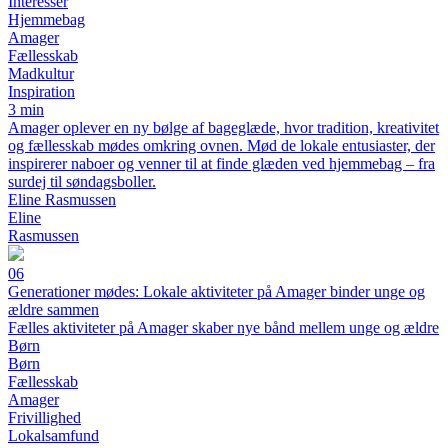
Interesser
Hjemmebag
Amager
Fællesskab
Madkultur
Inspiration
3 min
Amager oplever en ny bølge af bageglæde, hvor tradition, kreativitet
og fællesskab mødes omkring ovnen. Mød de lokale entusiaster, der
inspirerer naboer og venner til at finde glæden ved hjemmebag – fra
surdej til søndagsboller.
Eline Rasmussen
Eline
Rasmussen
06
Generationer mødes: Lokale aktiviteter på Amager binder unge og
ældre sammen
Fælles aktiviteter på Amager skaber nye bånd mellem unge og ældre
Børn
Børn
Fællesskab
Amager
Frivillighed
Lokalsamfund