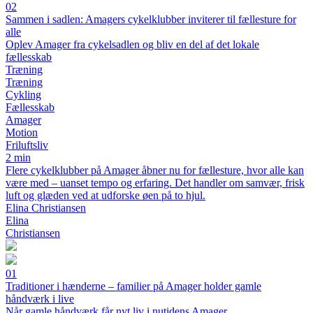
02
Sammen i sadlen: Amagers cykelklubber inviterer til fællesture for
alle
Oplev Amager fra cykelsadlen og bliv en del af det lokale
fællesskab
Træning
Træning
Cykling
Fællesskab
Amager
Motion
Friluftsliv
2 min
Flere cykelklubber på Amager åbner nu for fællesture, hvor alle kan
være med – uanset tempo og erfaring. Det handler om samvær, frisk
luft og glæden ved at udforske øen på to hjul.
Elina Christiansen
Elina
Christiansen
01
Traditioner i hænderne – familier på Amager holder gamle
håndværk i live
Når gamle håndværk får nyt liv i nutidens Amager