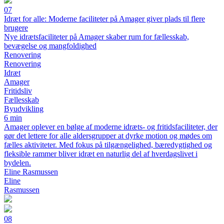
07
Idræt for alle: Moderne faciliteter på Amager giver plads til flere
brugere
Nye idrætsfaciliteter på Amager skaber rum for fællesskab,
bevægelse og mangfoldighed
Renovering
Renovering
Idræt
Amager
Fritidsliv
Fællesskab
Byudvikling
6 min
Amager oplever en bølge af moderne idræts- og fritidsfaciliteter, der
gør det lettere for alle aldersgrupper at dyrke motion og mødes om
fælles aktiviteter. Med fokus på tilgængelighed, bæredygtighed og
fleksible rammer bliver idræt en naturlig del af hverdagslivet i
bydelen.
Eline Rasmussen
Eline
Rasmussen
08