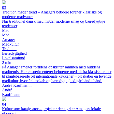
03
Tradition møder trend – Amagers beboere forener klassiske og
moderne madvaner
Når traditionel dansk mad møder moderne smag og bæredygtige
tendenser
Mad
Mad
Amager
Madkultur
Tradition
Bæredygtighed
Lokalsamfund
2 min
På Amager smelter fortidens opskrifter sammen med nutidens
madtrends. Her eksperimenterer beboerne med alt fra klassiske retter
til plantebaserede og internationale køkkener – og skaber en levende
madkultur, hvor fællesskab og bæredygtighed går hånd i hånd.
André Kauffmann
André
Kauffmann
04
Kultur som katalysator – projekter der styrker Amagers lokale
økonomi