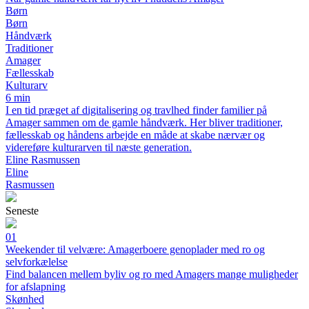
Børn
Børn
Håndværk
Traditioner
Amager
Fællesskab
Kulturarv
6 min
I en tid præget af digitalisering og travlhed finder familier på
Amager sammen om de gamle håndværk. Her bliver traditioner,
fællesskab og håndens arbejde en måde at skabe nærvær og
videreføre kulturarven til næste generation.
Eline Rasmussen
Eline
Rasmussen
Seneste
01
Weekender til velvære: Amagerboere genoplader med ro og
selvforkælelse
Find balancen mellem byliv og ro med Amagers mange muligheder
for afslapning
Skønhed