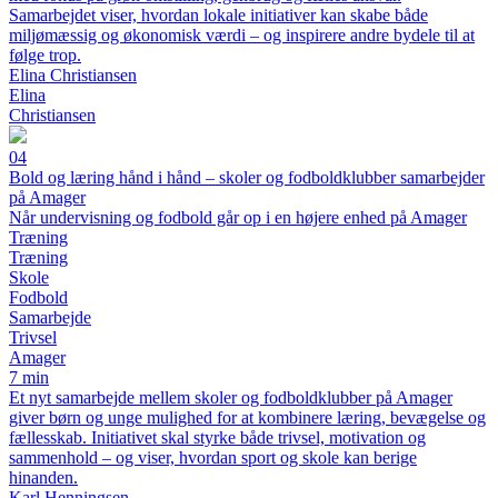
Samarbejdet viser, hvordan lokale initiativer kan skabe både
miljømæssig og økonomisk værdi – og inspirere andre bydele til at
følge trop.
Elina Christiansen
Elina
Christiansen
04
Bold og læring hånd i hånd – skoler og fodboldklubber samarbejder
på Amager
Når undervisning og fodbold går op i en højere enhed på Amager
Træning
Træning
Skole
Fodbold
Samarbejde
Trivsel
Amager
7 min
Et nyt samarbejde mellem skoler og fodboldklubber på Amager
giver børn og unge mulighed for at kombinere læring, bevægelse og
fællesskab. Initiativet skal styrke både trivsel, motivation og
sammenhold – og viser, hvordan sport og skole kan berige
hinanden.
Karl Henningsen