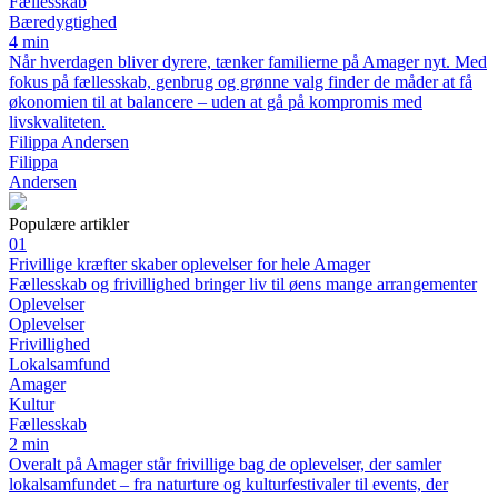
Fællesskab
Bæredygtighed
4 min
Når hverdagen bliver dyrere, tænker familierne på Amager nyt. Med
fokus på fællesskab, genbrug og grønne valg finder de måder at få
økonomien til at balancere – uden at gå på kompromis med
livskvaliteten.
Filippa Andersen
Filippa
Andersen
Populære artikler
01
Frivillige kræfter skaber oplevelser for hele Amager
Fællesskab og frivillighed bringer liv til øens mange arrangementer
Oplevelser
Oplevelser
Frivillighed
Lokalsamfund
Amager
Kultur
Fællesskab
2 min
Overalt på Amager står frivillige bag de oplevelser, der samler
lokalsamfundet – fra naturture og kulturfestivaler til events, der