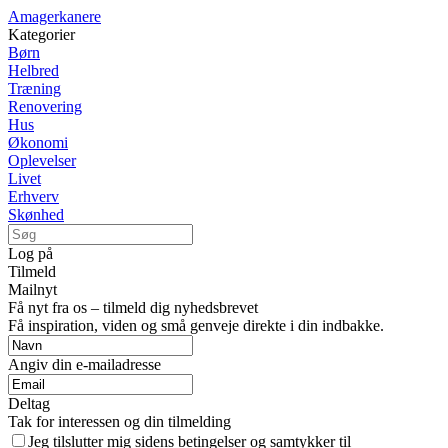
Amagerkanere
Kategorier
Børn
Helbred
Træning
Renovering
Hus
Økonomi
Oplevelser
Livet
Erhverv
Skønhed
Log på
Tilmeld
Mailnyt
Få nyt fra os – tilmeld dig nyhedsbrevet
Få inspiration, viden og små genveje direkte i din indbakke.
Angiv din e-mailadresse
Deltag
Tak for interessen og din tilmelding
Jeg tilslutter mig sidens betingelser og samtykker til