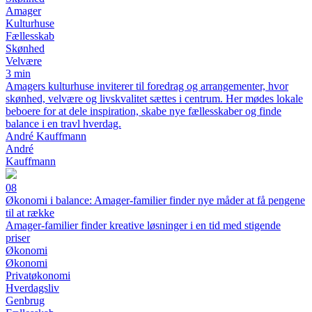
Amager
Kulturhuse
Fællesskab
Skønhed
Velvære
3 min
Amagers kulturhuse inviterer til foredrag og arrangementer, hvor
skønhed, velvære og livskvalitet sættes i centrum. Her mødes lokale
beboere for at dele inspiration, skabe nye fællesskaber og finde
balance i en travl hverdag.
André Kauffmann
André
Kauffmann
08
Økonomi i balance: Amager-familier finder nye måder at få pengene
til at række
Amager-familier finder kreative løsninger i en tid med stigende
priser
Økonomi
Økonomi
Privatøkonomi
Hverdagsliv
Genbrug