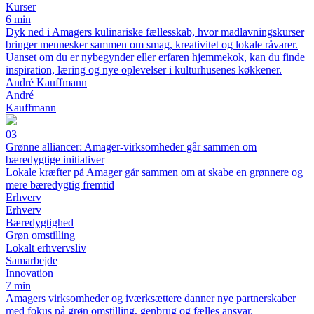
Kurser
6 min
Dyk ned i Amagers kulinariske fællesskab, hvor madlavningskurser
bringer mennesker sammen om smag, kreativitet og lokale råvarer.
Uanset om du er nybegynder eller erfaren hjemmekok, kan du finde
inspiration, læring og nye oplevelser i kulturhusenes køkkener.
André Kauffmann
André
Kauffmann
03
Grønne alliancer: Amager-virksomheder går sammen om
bæredygtige initiativer
Lokale kræfter på Amager går sammen om at skabe en grønnere og
mere bæredygtig fremtid
Erhverv
Erhverv
Bæredygtighed
Grøn omstilling
Lokalt erhvervsliv
Samarbejde
Innovation
7 min
Amagers virksomheder og iværksættere danner nye partnerskaber
med fokus på grøn omstilling, genbrug og fælles ansvar.