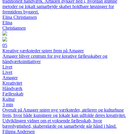
traditionelt håndværk. Artiklen dykker ned i, hvordan grønne
metoder og lokalt samarbejde skaber holdbare løsninger for
fremtidens byggeri.
Elina Christiansen
Elina
Christiansen
05
Kreative værksteder spirer frem på Amager
Amager bliver centrum for nye kreative fællesskaber og
håndværksinitiativer
Livet
Livet
Amager
Kreativitet
Håndværk
Fællesskab
Kultur
3 min
Overalt på Amager spirer nye værksteder, atelierer og kulturhuse
frem, hvor både kunstnere og lokale kan udfolde deres kreativitet.
Udviklingen vidner om et voksende fællesskab, hvor
bæredygtighed, skaberglæde og samarbejde går hånd i hånd.
Filippa Andersen