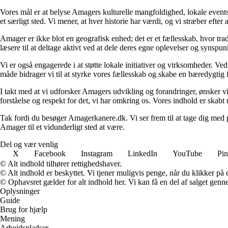
Vores mål er at belyse Amagers kulturelle mangfoldighed, lokale events 
et særligt sted. Vi mener, at hver historie har værdi, og vi stræber efter
Amager er ikke blot en geografisk enhed; det er et fællesskab, hvor tr
læsere til at deltage aktivt ved at dele deres egne oplevelser og synsp
Vi er også engagerede i at støtte lokale initiativer og virksomheder. Ved 
måde bidrager vi til at styrke vores fællesskab og skabe en bæredygtig f
I takt med at vi udforsker Amagers udvikling og forandringer, ønsker vi
forståelse og respekt for det, vi har omkring os. Vores indhold er ska
Tak fordi du besøger Amagerkanere.dk. Vi ser frem til at tage dig med 
Amager til et vidunderligt sted at være.
Del og vær venlig
X
Facebook
Instagram
LinkedIn
YouTube
Pin
© Alt indhold tilhører rettighedshaver.
© Alt indhold er beskyttet. Vi tjener muligvis penge, når du klikker på e
© Ophavsret gælder for alt indhold her. Vi kan få en del af salget genne
Oplysninger
Guide
Brug for hjælp
Mening
Arbejdspladser