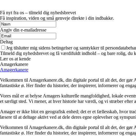
Få nyt fra os – tilmeld dig nyhedsbrevet
Få inspiration, viden og små genveje direkte i din indbakke.
Angiv din e-mailadresse
Deltag
Jeg tilslutter mig sidens betingelser og samtykker til persondatabeha
Tilmeld dig nyhedsbrevet og få værdifuldt indhold – og bare rolig, du ka
Lær os at kende
Amagerkanere
Amagerkanere
Velkommen til Amagerkanere.dk, din digitale portal til alt det, der gør A
fantastiske ø. Her finder du historier, der inspirerer, informerer og eng
Vores mål er at belyse Amagers kulturelle mangfoldighed, lokale events 
et særligt sted. Vi mener, at hver historie har værdi, og vi stræber efter
Amager er ikke blot en geografisk enhed; det er et fællesskab, hvor tr
læsere til at deltage aktivt ved at dele deres egne oplevelser og synsp
Velkommen til Amagerkanere.dk, din digitale portal til alt det, der gør A
fantastiske ø. Her finder du historier, der inspirerer, informerer og eng