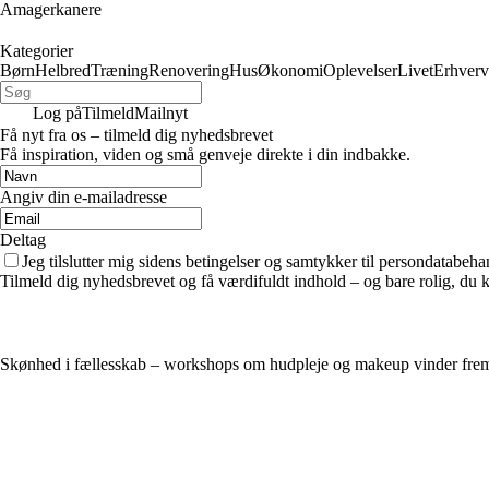
Amagerkanere
Kategorier
Børn
Helbred
Træning
Renovering
Hus
Økonomi
Oplevelser
Livet
Erhverv
Log på
Tilmeld
Mailnyt
Få nyt fra os – tilmeld dig nyhedsbrevet
Få inspiration, viden og små genveje direkte i din indbakke.
Angiv din e-mailadresse
Deltag
Jeg tilslutter mig sidens betingelser og samtykker til persondatabeha
Tilmeld dig nyhedsbrevet og få værdifuldt indhold – og bare rolig, du ka
Skønhed i fællesskab – workshops om hudpleje og makeup vinder fr