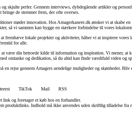
og skjulte perler. Gennem interviews, dybdegående artikler og personlig
 at bringe de stemmer frem, der ofte overses.
aditioner møder innovation. Hos Amagerkanere.dk ønsker vi at skabe en 
unkter, så vi sammen kan bygge en stærkere forbindelse til vores lokalom
at fremhæve lokale projekter og aktiviteter, håber vi at inspirere vores l
remtid for alle.
 at være din betroede kilde til information og inspiration. Vi mener, at
bt med omtanke og dedikation, så du altid kan finde værdifuld viden og 
på en rejse gennem Amagers uendelige muligheder og skønheder. Bliv en 
terest
TikTok
Mail
RSS
t link og foretager et køb hos en forhandler.
m produktlinks. Indhold må ikke anvendes uden skriftlig tilladelse fra r