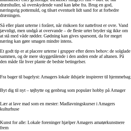
drænhuller, så overskydende vand kan løbe fra. Brug en god,
næringsrig pottemuld, og tilsæt eventuelt lidt sand for at forbedre
dræningen.
Så eller plant urterne i foråret, når risikoen for nattefrost er ovre. Vand
jævnligt, men undgå at overvande – de fleste urter bryder sig ikke om
at stå med våde rødder. Gødning kan gives sparsomt, da for meget
næring kan gøre smagen mindre intens.
Et godt tip er at placere urterne i grupper efter deres behov: de solglade
sammen, og de mere skyggetålende i den anden ende af altanen. På
den måde får hver plante de bedste betingelser.
Fra bager til bagelyst: Amagers lokale ildsjæle inspirerer til hjemmebag
Byt dig til nyt – tøjbytte og genbrug som populær hobby på Amager
Lær at lave mad som en mester: Madlavningskurser i Amagers
kulturhuse
Kunst for alle: Lokale foreninger hjælper Amagers amatørkunstnere
frem