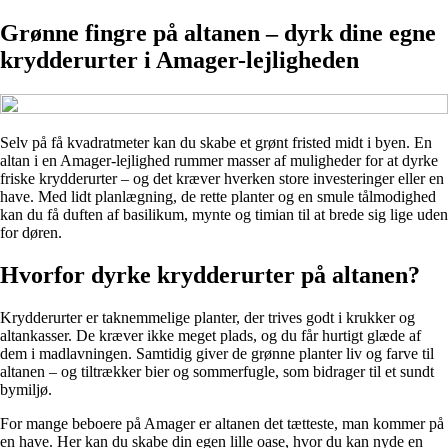
Grønne fingre på altanen – dyrk dine egne
krydderurter i Amager-lejligheden
Selv på få kvadratmeter kan du skabe et grønt fristed midt i byen. En
altan i en Amager-lejlighed rummer masser af muligheder for at dyrke
friske krydderurter – og det kræver hverken store investeringer eller en
have. Med lidt planlægning, de rette planter og en smule tålmodighed
kan du få duften af basilikum, mynte og timian til at brede sig lige uden
for døren.
Hvorfor dyrke krydderurter på altanen?
Krydderurter er taknemmelige planter, der trives godt i krukker og
altankasser. De kræver ikke meget plads, og du får hurtigt glæde af
dem i madlavningen. Samtidig giver de grønne planter liv og farve til
altanen – og tiltrækker bier og sommerfugle, som bidrager til et sundt
bymiljø.
For mange beboere på Amager er altanen det tætteste, man kommer på
en have. Her kan du skabe din egen lille oase, hvor du kan nyde en