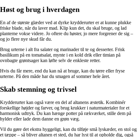
Høst og brug i hverdagen
En af de største glæder ved at dyrke krydderurter er at kunne plukke
friske blade, når du laver mad. Klip kun det, du skal bruge, og lad
planterne vokse videre. Jo oftere du høster, jo mere forgrener de sig –
og jo flere nye skud får du.
Brug urterne i alt fra salater og marinader til te og desserter. Frisk
basilikum på en tomatsalat, mynte i en kold drik eller timian på
ovnbagte grøntsager kan løfte selv de enkleste retter.
Hvis du får mere, end du kan nå at bruge, kan du tørre eller fryse
urterne. På den måde har du smagen af sommer hele året.
Skab stemning og trivsel
Krydderurter kan også være en del af altanens æstetik. Kombinér
forskellige højder og farver, og brug krukker i naturmaterialer for et
harmonisk udtryk. Du kan hænge potter på rækværket, stille dem på
hylder eller lade dem danne en grøn væg.
Vil du gøre det ekstra hyggeligt, kan du tilføje små lyskæder, en stol og
et tæppe – så bliver altanen et sted, du har lyst til at opholde dig, også