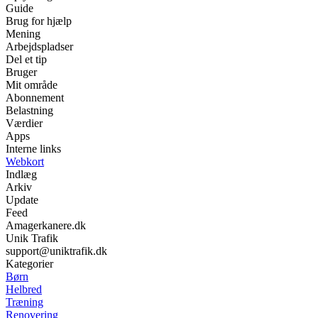
Guide
Brug for hjælp
Mening
Arbejdspladser
Del et tip
Bruger
Mit område
Abonnement
Belastning
Værdier
Apps
Interne links
Webkort
Indlæg
Arkiv
Update
Feed
Amagerkanere.dk
Unik Trafik
support@uniktrafik.dk
Kategorier
Børn
Helbred
Træning
Renovering