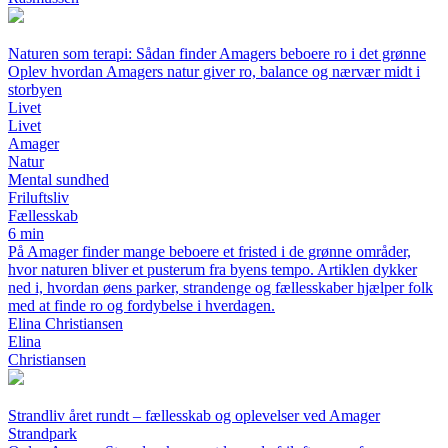
Naturen som terapi: Sådan finder Amagers beboere ro i det grønne
Oplev hvordan Amagers natur giver ro, balance og nærvær midt i
storbyen
Livet
Livet
Amager
Natur
Mental sundhed
Friluftsliv
Fællesskab
6 min
På Amager finder mange beboere et fristed i de grønne områder,
hvor naturen bliver et pusterum fra byens tempo. Artiklen dykker
ned i, hvordan øens parker, strandenge og fællesskaber hjælper folk
med at finde ro og fordybelse i hverdagen.
Elina Christiansen
Elina
Christiansen
Strandliv året rundt – fællesskab og oplevelser ved Amager
Strandpark