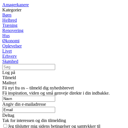
Amagerkanere
Kategorier
Børn
Helbred
Træning
Renovering
Hus
Økonomi
Oplevelser
Livet
Erhverv
Skønhed
Log på
Tilmeld
Mailnyt
Få nyt fra os – tilmeld dig nyhedsbrevet
Få inspiration, viden og små genveje direkte i din indbakke.
Angiv din e-mailadresse
Deltag
Tak for interessen og din tilmelding
Jeg tilslutter mig sidens betingelser og samtykker til