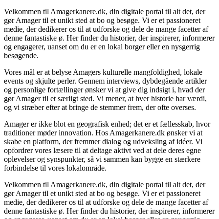
Velkommen til Amagerkanere.dk, din digitale portal til alt det, der
gør Amager til et unikt sted at bo og besøge. Vi er et passioneret
medie, der dedikerer os til at udforske og dele de mange facetter af
denne fantastiske ø. Her finder du historier, der inspirerer, informerer
og engagerer, uanset om du er en lokal borger eller en nysgerrig
besøgende.
Vores mål er at belyse Amagers kulturelle mangfoldighed, lokale
events og skjulte perler. Gennem interviews, dybdegående artikler
og personlige fortællinger ønsker vi at give dig indsigt i, hvad der
gør Amager til et særligt sted. Vi mener, at hver historie har værdi,
og vi stræber efter at bringe de stemmer frem, der ofte overses.
Amager er ikke blot en geografisk enhed; det er et fællesskab, hvor
traditioner møder innovation. Hos Amagerkanere.dk ønsker vi at
skabe en platform, der fremmer dialog og udveksling af idéer. Vi
opfordrer vores læsere til at deltage aktivt ved at dele deres egne
oplevelser og synspunkter, så vi sammen kan bygge en stærkere
forbindelse til vores lokalområde.
Velkommen til Amagerkanere.dk, din digitale portal til alt det, der
gør Amager til et unikt sted at bo og besøge. Vi er et passioneret
medie, der dedikerer os til at udforske og dele de mange facetter af
denne fantastiske ø. Her finder du historier, der inspirerer, informerer