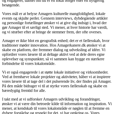
og engagerer, uanset om du er en lokal borger eller en nysgerrig
besøgende.
Vores mål er at belyse Amagers kulturelle mangfoldighed, lokale
events og skjulte perler. Gennem interviews, dybdegående artikler
og personlige fortællinger ønsker vi at give dig indsigt i, hvad der
gør Amager til et særligt sted. Vi mener, at hver historie har værdi,
og vi stræber efter at bringe de stemmer frem, der ofte overses.
Amager er ikke blot en geografisk enhed; det er et fællesskab, hvor
traditioner møder innovation. Hos Amagerkanere.dk ønsker vi at
skabe en platform, der fremmer dialog og udveksling af idéer. Vi
opfordrer vores læsere til at deltage aktivt ved at dele deres egne
oplevelser og synspunkter, så vi sammen kan bygge en stærkere
forbindelse til vores lokalområde.
Vi er også engagerede i at støtte lokale initiativer og virksomheder.
Ved at fremhæve lokale projekter og aktiviteter, håber vi at inspirere
vores læsere til at tage del i det pulserende liv, der findes på Amager.
På den måde bidrager vi til at styrke vores fællesskab og skabe en
bæredygtig fremtid for alle.
I takt med at vi udforsker Amagers udvikling og forandringer,
ønsker vi at være din betroede kilde til information og inspiration. Vi
mener, at kendskab til vores lokalområde er nøglen til at fremme en
dybere forståelse og respekt for det, vi har omkring os. Vores