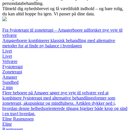
persondatabehandling.
Tilmeld dig nyhedsbrevet og få værdifuldt indhold – og bare rolig,
du kan altid hoppe fra igen. Vi passer på dine data.
Fra fysioterapi til zoneterapi – Amagerboere udforsker nye veje til
velvære
Amagerboere kombinerer klassisk behandling med alternative
metoder for at finde ny balance i hverdagen
Livet
Livet
Velvære
Fysioterapi
Zoneterapi
Amager
Sundhed
2 min
Flere beboere på Amager søger nye veje til velvære ved at
kombinere fysioterapi med alternative behandlingsformer som
zoneterapi, akupunktur og mindfulness. Artiklen dykker ned i,
hvordan denne helhedsorienterede tilgang hjælper både krop og sind
i en travl hverdag.
Eline Rasmussen
Eline
Rasmussen