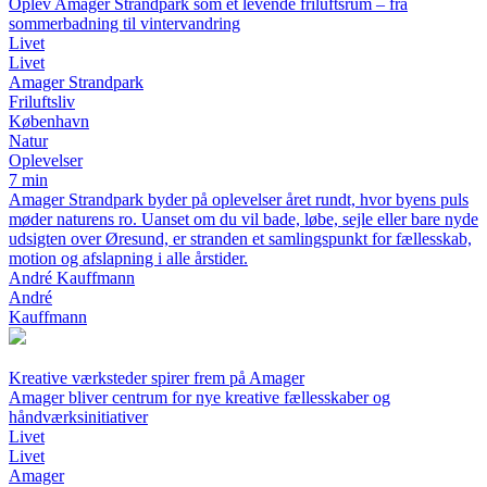
Oplev Amager Strandpark som et levende friluftsrum – fra
sommerbadning til vintervandring
Livet
Livet
Amager Strandpark
Friluftsliv
København
Natur
Oplevelser
7 min
Amager Strandpark byder på oplevelser året rundt, hvor byens puls
møder naturens ro. Uanset om du vil bade, løbe, sejle eller bare nyde
udsigten over Øresund, er stranden et samlingspunkt for fællesskab,
motion og afslapning i alle årstider.
André Kauffmann
André
Kauffmann
Kreative værksteder spirer frem på Amager
Amager bliver centrum for nye kreative fællesskaber og
håndværksinitiativer
Livet
Livet
Amager