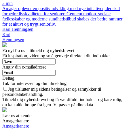
3 min
Amager oplever en positiv udvikling med nye initiativer, der skal
forbedre livskvaliteten for seniorer. Gennem motion, sociale
fællesskaber og moderne sundhedstilbud skabes der bedre rammer
for et aktivt og trygt seniorliv.
Karl Henningsen
Karl
Henningsen
Få nyt fra os – tilmeld dig nyhedsbrevet
Få inspiration, viden og små genveje direkte i din indbakke.
Angiv din e-mailadresse
Deltag
Tak for interessen og din tilmelding
Jeg tilslutter mig sidens betingelser og samtykker til
persondatabehandling.
Tilmeld dig nyhedsbrevet og få værdifuldt indhold – og bare rolig,
du kan altid hoppe fra igen. Vi passer på dine data.
Lær os at kende
Amagerkanere
Amagerkanere