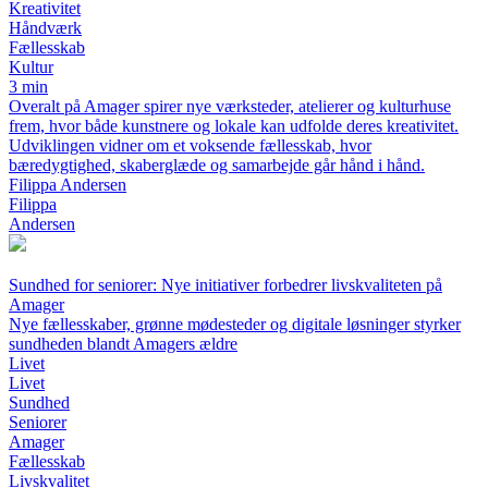
Kreativitet
Håndværk
Fællesskab
Kultur
3 min
Overalt på Amager spirer nye værksteder, atelierer og kulturhuse
frem, hvor både kunstnere og lokale kan udfolde deres kreativitet.
Udviklingen vidner om et voksende fællesskab, hvor
bæredygtighed, skaberglæde og samarbejde går hånd i hånd.
Filippa Andersen
Filippa
Andersen
Sundhed for seniorer: Nye initiativer forbedrer livskvaliteten på
Amager
Nye fællesskaber, grønne mødesteder og digitale løsninger styrker
sundheden blandt Amagers ældre
Livet
Livet
Sundhed
Seniorer
Amager
Fællesskab
Livskvalitet