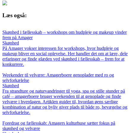
Læs også:
Skønhed i fællesskab – workshops om hudpleje og makeup vinder
frem på Amager
Skønhed
På Amager vokser interessen for workshops, hvor hudpleje og
makeup bliver en social oplevelse. Her handler det om at lære, dele
erfaringer og finde glæden ved skønhed i fællesskab – frem for at
konkurrere.
Weekender til velvære: Amagerboere genoplader med ro og
selvforkælelse
Skønhed
Fra strandture og naturvandringer til yoga, spa og stille stunder på
café – amagerboere bruger weekenden til at genoplade og finde
velvære i hverdagen. Artiklen guider til, hvordan øens særlige
kombination af natur og byliv giver plads til både ro, bevægelse og
selvforkælelse.
Foredrag og fællesskab: Amagers kulturhuse sætter fokus på
skønhed og velvære