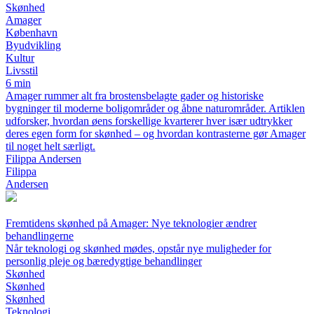
Skønhed
Amager
København
Byudvikling
Kultur
Livsstil
6 min
Amager rummer alt fra brostensbelagte gader og historiske
bygninger til moderne boligområder og åbne naturområder. Artiklen
udforsker, hvordan øens forskellige kvarterer hver især udtrykker
deres egen form for skønhed – og hvordan kontrasterne gør Amager
til noget helt særligt.
Filippa Andersen
Filippa
Andersen
Fremtidens skønhed på Amager: Nye teknologier ændrer
behandlingerne
Når teknologi og skønhed mødes, opstår nye muligheder for
personlig pleje og bæredygtige behandlinger
Skønhed
Skønhed
Skønhed
Teknologi