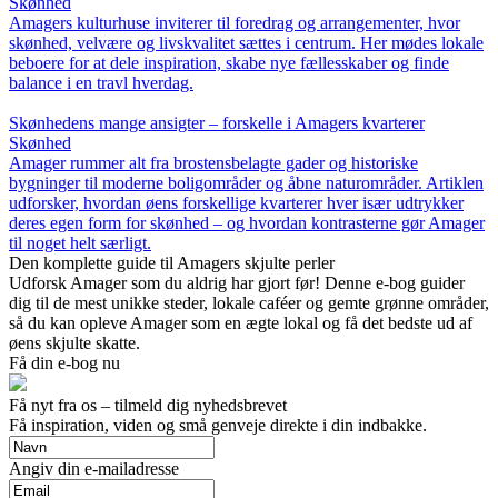
Skønhed
Amagers kulturhuse inviterer til foredrag og arrangementer, hvor
skønhed, velvære og livskvalitet sættes i centrum. Her mødes lokale
beboere for at dele inspiration, skabe nye fællesskaber og finde
balance i en travl hverdag.
Skønhedens mange ansigter – forskelle i Amagers kvarterer
Skønhed
Amager rummer alt fra brostensbelagte gader og historiske
bygninger til moderne boligområder og åbne naturområder. Artiklen
udforsker, hvordan øens forskellige kvarterer hver især udtrykker
deres egen form for skønhed – og hvordan kontrasterne gør Amager
til noget helt særligt.
Den komplette guide til Amagers skjulte perler
Udforsk Amager som du aldrig har gjort før! Denne e-bog guider
dig til de mest unikke steder, lokale caféer og gemte grønne områder,
så du kan opleve Amager som en ægte lokal og få det bedste ud af
øens skjulte skatte.
Få din e-bog nu
Få nyt fra os – tilmeld dig nyhedsbrevet
Få inspiration, viden og små genveje direkte i din indbakke.
Angiv din e-mailadresse