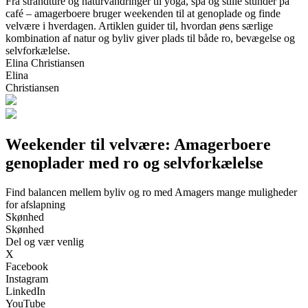
Fra strandture og naturvandringer til yoga, spa og stille stunder på
café – amagerboere bruger weekenden til at genoplade og finde
velvære i hverdagen. Artiklen guider til, hvordan øens særlige
kombination af natur og byliv giver plads til både ro, bevægelse og
selvforkælelse.
Elina Christiansen
Elina
Christiansen
Weekender til velvære: Amagerboere
genoplader med ro og selvforkælelse
Find balancen mellem byliv og ro med Amagers mange muligheder
for afslapning
Skønhed
Skønhed
Del og vær venlig
X
Facebook
Instagram
LinkedIn
YouTube