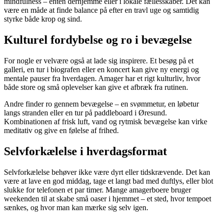
mindfulness – enten derhjemme eller i lokale fællesskaber. Det kan
være en måde at finde balance på efter en travl uge og samtidig
styrke både krop og sind.
Kulturel fordybelse og ro i bevægelse
For nogle er velvære også at lade sig inspirere. Et besøg på et
galleri, en tur i biografen eller en koncert kan give ny energi og
mentale pauser fra hverdagen. Amager har et rigt kulturliv, hvor
både store og små oplevelser kan give et afbræk fra rutinen.
Andre finder ro gennem bevægelse – en svømmetur, en løbetur
langs stranden eller en tur på paddleboard i Øresund.
Kombinationen af frisk luft, vand og rytmisk bevægelse kan virke
meditativ og give en følelse af frihed.
Selvforkælelse i hverdagsformat
Selvforkælelse behøver ikke være dyrt eller tidskrævende. Det kan
være at lave en god middag, tage et langt bad med duftlys, eller blot
slukke for telefonen et par timer. Mange amagerboere bruger
weekenden til at skabe små oaser i hjemmet – et sted, hvor tempoet
sænkes, og hvor man kan mærke sig selv igen.