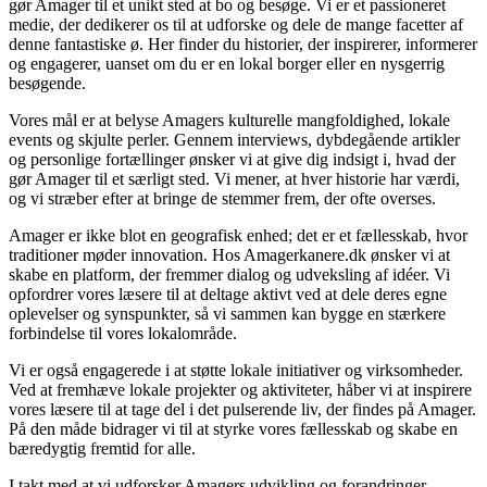
gør Amager til et unikt sted at bo og besøge. Vi er et passioneret
medie, der dedikerer os til at udforske og dele de mange facetter af
denne fantastiske ø. Her finder du historier, der inspirerer, informerer
og engagerer, uanset om du er en lokal borger eller en nysgerrig
besøgende.
Vores mål er at belyse Amagers kulturelle mangfoldighed, lokale
events og skjulte perler. Gennem interviews, dybdegående artikler
og personlige fortællinger ønsker vi at give dig indsigt i, hvad der
gør Amager til et særligt sted. Vi mener, at hver historie har værdi,
og vi stræber efter at bringe de stemmer frem, der ofte overses.
Amager er ikke blot en geografisk enhed; det er et fællesskab, hvor
traditioner møder innovation. Hos Amagerkanere.dk ønsker vi at
skabe en platform, der fremmer dialog og udveksling af idéer. Vi
opfordrer vores læsere til at deltage aktivt ved at dele deres egne
oplevelser og synspunkter, så vi sammen kan bygge en stærkere
forbindelse til vores lokalområde.
Vi er også engagerede i at støtte lokale initiativer og virksomheder.
Ved at fremhæve lokale projekter og aktiviteter, håber vi at inspirere
vores læsere til at tage del i det pulserende liv, der findes på Amager.
På den måde bidrager vi til at styrke vores fællesskab og skabe en
bæredygtig fremtid for alle.
I takt med at vi udforsker Amagers udvikling og forandringer,