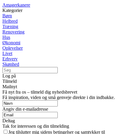
Amagerkanere
Kategorier
Børn
Helbred
Træning
Renovering
Hus
Økonomi
Oplevelser
Livet
Erhverv
Skønhed
Log på
Tilmeld
Mailnyt
Få nyt fra os – tilmeld dig nyhedsbrevet
Få inspiration, viden og små genveje direkte i din indbakke.
Angiv din e-mailadresse
Deltag
Tak for interessen og din tilmelding
Jeg tilslutter mig sidens betingelser og samtykker til