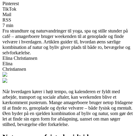
Pinterest
TikTok
Mail
RSS
7 min
Fra strandture og naturvandringer til yoga, spa og stille stunder på
café – amagerboere bruger weekenden til at genoplade og finde
velvære i hverdagen. Artiklen guider til, hvordan øens særlige
kombination af natur og byliv giver plads til både ro, bevægelse og
selvforkælelse.
Elina Christiansen
Elina
Christiansen
Når hverdagen kører i højt tempo, og kalenderen er fyldt med
arbejde, transport og sociale aftaler, kan weekenden blive et
kærkomment pusterum. Mange amagerboere bruger netop fridagene
til at finde ro, genoplade og dyrke velvære – både fysisk og mentalt.
Øen byder på en sjælden kombination af byliv og natur, som gør det
let at finde sin egen form for afslapning, uanset om man søger
stilhed, bevægelse eller forkælelse.