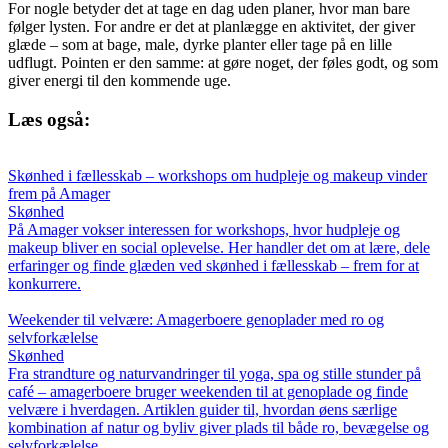
For nogle betyder det at tage en dag uden planer, hvor man bare
følger lysten. For andre er det at planlægge en aktivitet, der giver
glæde – som at bage, male, dyrke planter eller tage på en lille
udflugt. Pointen er den samme: at gøre noget, der føles godt, og som
giver energi til den kommende uge.
Læs også:
Skønhed i fællesskab – workshops om hudpleje og makeup vinder
frem på Amager
Skønhed
På Amager vokser interessen for workshops, hvor hudpleje og
makeup bliver en social oplevelse. Her handler det om at lære, dele
erfaringer og finde glæden ved skønhed i fællesskab – frem for at
konkurrere.
Weekender til velvære: Amagerboere genoplader med ro og
selvforkælelse
Skønhed
Fra strandture og naturvandringer til yoga, spa og stille stunder på
café – amagerboere bruger weekenden til at genoplade og finde
velvære i hverdagen. Artiklen guider til, hvordan øens særlige
kombination af natur og byliv giver plads til både ro, bevægelse og
selvforkælelse.