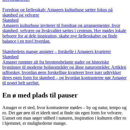
Foredrag og fællesskab: Amagers kulturhuse sætter fokus på
skønhed og velvære
Skønhed
Amagers kulturhuse inviterer til foredrag og arrangementer, hvor
skønhed, velvære og livskvalitet sættes i centrum. Her mødes lokale
beboere for at dele inspiration, skabe nye fællesskaber og finde
balance i en travl hverdag.
Skønhedens mange ansigter – forskelle i Amagers kvarterer
Skønhed
Amager rummer alt fra brostensbelagte gader og historiske
bygninger til moderne boligområder og åbne naturområder. Artiklen
udforsker, hvordan øens forskellige kvarterer hver især udtrykker
deres egen form for skønhed – og hvordan kontrasterne gør Amager
til noget helt særligt.
En ø med plads til pauser
Amager er et sted, hvor kontrasterne mødes – by og natur, tempo og
ro. Det gør øen til et ideelt sted at finde sin egen form for velvære.
Uanset om man søger stilhed i naturen, inspiration i kulturen eller ro
i hjemmet, er mulighederne mange.