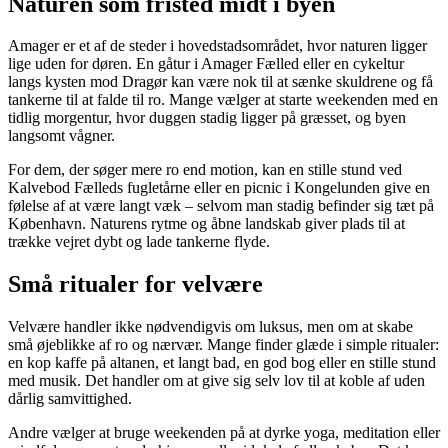
Naturen som fristed midt i byen
Amager er et af de steder i hovedstadsområdet, hvor naturen ligger
lige uden for døren. En gåtur i Amager Fælled eller en cykeltur
langs kysten mod Dragør kan være nok til at sænke skuldrene og få
tankerne til at falde til ro. Mange vælger at starte weekenden med en
tidlig morgentur, hvor duggen stadig ligger på græsset, og byen
langsomt vågner.
For dem, der søger mere ro end motion, kan en stille stund ved
Kalvebod Fælleds fugletårne eller en picnic i Kongelunden give en
følelse af at være langt væk – selvom man stadig befinder sig tæt på
København. Naturens rytme og åbne landskab giver plads til at
trække vejret dybt og lade tankerne flyde.
Små ritualer for velvære
Velvære handler ikke nødvendigvis om luksus, men om at skabe
små øjeblikke af ro og nærvær. Mange finder glæde i simple ritualer:
en kop kaffe på altanen, et langt bad, en god bog eller en stille stund
med musik. Det handler om at give sig selv lov til at koble af uden
dårlig samvittighed.
Andre vælger at bruge weekenden på at dyrke yoga, meditation eller