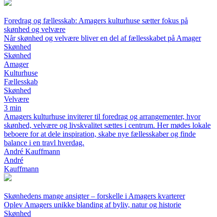
Foredrag og fællesskab: Amagers kulturhuse sætter fokus på
skønhed og velvære
Når skønhed og velvære bliver en del af fællesskabet på Amager
Skønhed
Skønhed
Amager
Kulturhuse
Fællesskab
Skønhed
Velvære
3 min
Amagers kulturhuse inviterer til foredrag og arrangementer, hvor
skønhed, velvære og livskvalitet sættes i centrum. Her mødes lokale
beboere for at dele inspiration, skabe nye fællesskaber og finde
balance i en travl hverdag.
André Kauffmann
André
Kauffmann
Skønhedens mange ansigter – forskelle i Amagers kvarterer
Oplev Amagers unikke blanding af byliv, natur og historie
Skønhed