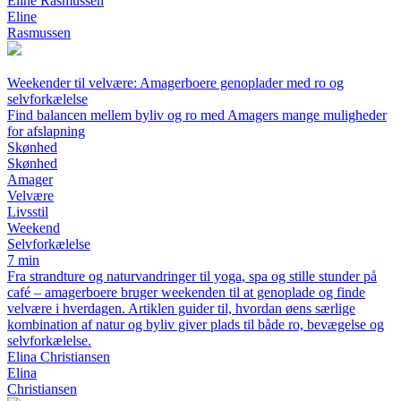
Eline Rasmussen
Eline
Rasmussen
Weekender til velvære: Amagerboere genoplader med ro og
selvforkælelse
Find balancen mellem byliv og ro med Amagers mange muligheder
for afslapning
Skønhed
Skønhed
Amager
Velvære
Livsstil
Weekend
Selvforkælelse
7 min
Fra strandture og naturvandringer til yoga, spa og stille stunder på
café – amagerboere bruger weekenden til at genoplade og finde
velvære i hverdagen. Artiklen guider til, hvordan øens særlige
kombination af natur og byliv giver plads til både ro, bevægelse og
selvforkælelse.
Elina Christiansen
Elina
Christiansen