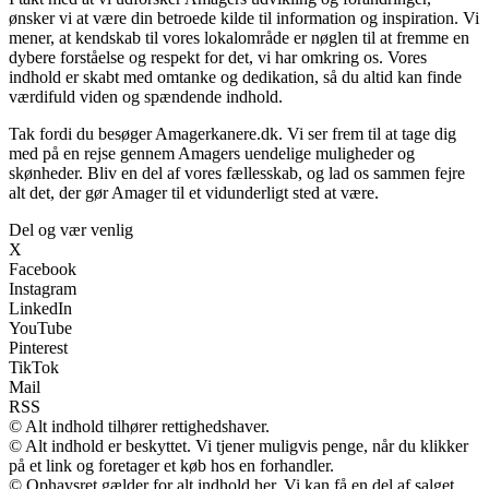
ønsker vi at være din betroede kilde til information og inspiration. Vi
mener, at kendskab til vores lokalområde er nøglen til at fremme en
dybere forståelse og respekt for det, vi har omkring os. Vores
indhold er skabt med omtanke og dedikation, så du altid kan finde
værdifuld viden og spændende indhold.
Tak fordi du besøger Amagerkanere.dk. Vi ser frem til at tage dig
med på en rejse gennem Amagers uendelige muligheder og
skønheder. Bliv en del af vores fællesskab, og lad os sammen fejre
alt det, der gør Amager til et vidunderligt sted at være.
Del og vær venlig
X
Facebook
Instagram
LinkedIn
YouTube
Pinterest
TikTok
Mail
RSS
© Alt indhold tilhører rettighedshaver.
© Alt indhold er beskyttet. Vi tjener muligvis penge, når du klikker
på et link og foretager et køb hos en forhandler.
© Ophavsret gælder for alt indhold her. Vi kan få en del af salget