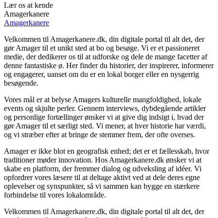
Lær os at kende
Amagerkanere
Amagerkanere
Velkommen til Amagerkanere.dk, din digitale portal til alt det, der
gør Amager til et unikt sted at bo og besøge. Vi er et passioneret
medie, der dedikerer os til at udforske og dele de mange facetter af
denne fantastiske ø. Her finder du historier, der inspirerer, informerer
og engagerer, uanset om du er en lokal borger eller en nysgerrig
besøgende.
Vores mål er at belyse Amagers kulturelle mangfoldighed, lokale
events og skjulte perler. Gennem interviews, dybdegående artikler
og personlige fortællinger ønsker vi at give dig indsigt i, hvad der
gør Amager til et særligt sted. Vi mener, at hver historie har værdi,
og vi stræber efter at bringe de stemmer frem, der ofte overses.
Amager er ikke blot en geografisk enhed; det er et fællesskab, hvor
traditioner møder innovation. Hos Amagerkanere.dk ønsker vi at
skabe en platform, der fremmer dialog og udveksling af idéer. Vi
opfordrer vores læsere til at deltage aktivt ved at dele deres egne
oplevelser og synspunkter, så vi sammen kan bygge en stærkere
forbindelse til vores lokalområde.
Velkommen til Amagerkanere.dk, din digitale portal til alt det, der