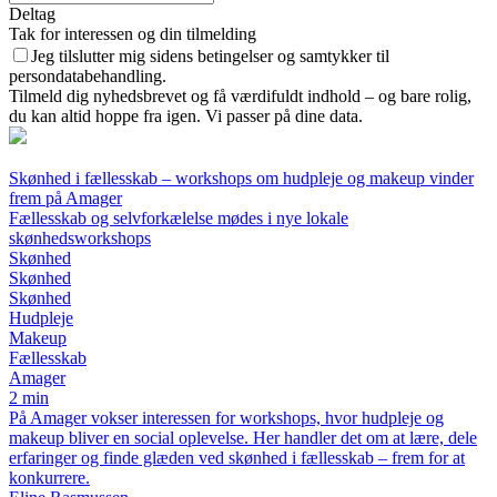
Deltag
Tak for interessen og din tilmelding
Jeg tilslutter mig sidens betingelser og samtykker til
persondatabehandling.
Tilmeld dig nyhedsbrevet og få værdifuldt indhold – og bare rolig,
du kan altid hoppe fra igen. Vi passer på dine data.
Skønhed i fællesskab – workshops om hudpleje og makeup vinder
frem på Amager
Fællesskab og selvforkælelse mødes i nye lokale
skønhedsworkshops
Skønhed
Skønhed
Skønhed
Hudpleje
Makeup
Fællesskab
Amager
2 min
På Amager vokser interessen for workshops, hvor hudpleje og
makeup bliver en social oplevelse. Her handler det om at lære, dele
erfaringer og finde glæden ved skønhed i fællesskab – frem for at
konkurrere.